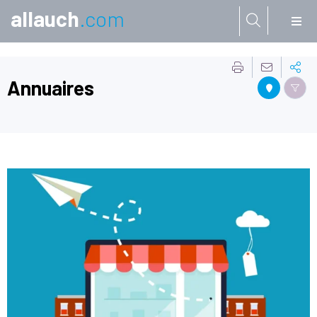
allauch
.com
Aller à:
Annuaires