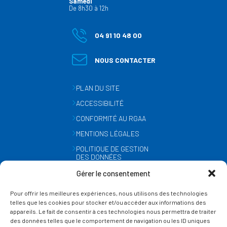
Samedi
De 8h30 à 12h
04 91 10 48 00
NOUS CONTACTER
PLAN DU SITE
ACCESSIBILITÉ
CONFORMITÉ AU RGAA
MENTIONS LÉGALES
POLITIQUE DE GESTION
DES DONNÉES
PERSONNELLES
Gérer le consentement
MÉTÉO
Pour offrir les meilleures expériences, nous utilisons des technologies
GESTION DES COOKIES
telles que les cookies pour stocker et/ou accéder aux informations des
appareils. Le fait de consentir à ces technologies nous permettra de traiter
des données telles que le comportement de navigation ou les ID uniques
SUIVEZ-NOUS