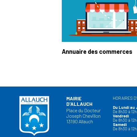
Annuaire des commerces
MAIRIE
HORAIRES D
D'ALLAUCH
Du Lundi au 
Place du Docteur
De 8h30 à 12h
Joseph Chevillon
Vendredi
De 8h30 à 12h
13190 Allauch
Samedi
De 8h30 à 12h