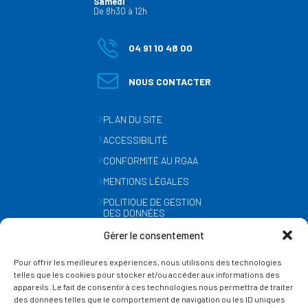
Samedi
De 8h30 à 12h
04 91 10 48 00
NOUS CONTACTER
PLAN DU SITE
ACCESSIBILITÉ
CONFORMITÉ AU RGAA
MENTIONS LÉGALES
POLITIQUE DE GESTION
DES DONNÉES
PERSONNELLES
Gérer le consentement
MÉTÉO
Pour offrir les meilleures expériences, nous utilisons des technologies
GESTION DES COOKIES
telles que les cookies pour stocker et/ou accéder aux informations des
appareils. Le fait de consentir à ces technologies nous permettra de traiter
des données telles que le comportement de navigation ou les ID uniques
SUIVEZ-NOUS