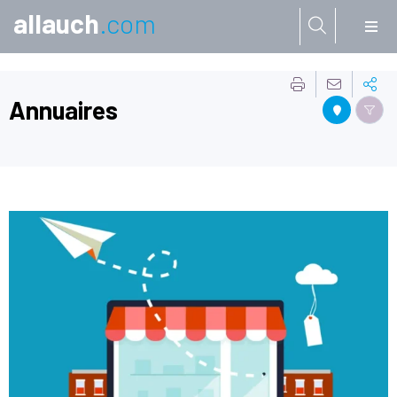
allauch
.com
Aller à:
Annuaires