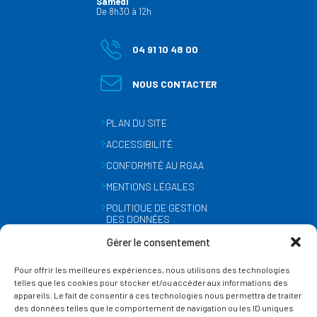
Samedi
De 8h30 à 12h
04 91 10 48 00
NOUS CONTACTER
PLAN DU SITE
ACCESSIBILITÉ
CONFORMITÉ AU RGAA
MENTIONS LÉGALES
POLITIQUE DE GESTION
DES DONNÉES
PERSONNELLES
Gérer le consentement
MÉTÉO
Pour offrir les meilleures expériences, nous utilisons des technologies
GESTION DES COOKIES
telles que les cookies pour stocker et/ou accéder aux informations des
appareils. Le fait de consentir à ces technologies nous permettra de traiter
des données telles que le comportement de navigation ou les ID uniques
SUIVEZ-NOUS