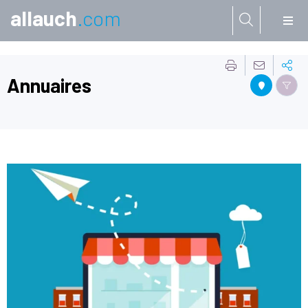
allauch
.com
Aller à:
Annuaires