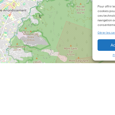
Pour offrir 
cookies pour
ces technol
navigation ou
consentement
Gérer les se
Ac
P
’OUVERTURE
Jeudi
30 et de 14h à 18h
04 91 10 48
NOUS