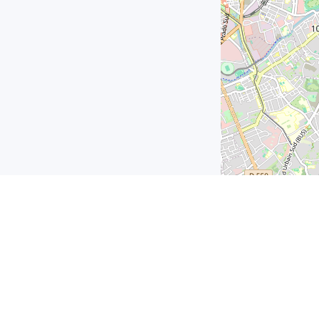
MAIRIE
HORAIRES D
D'ALLAUCH
Du Lundi au 
Place du Docteur
De 8h30 à 12h
Joseph Chevillon
Vendredi