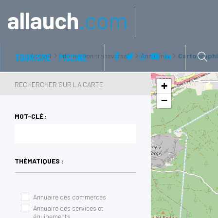
Aller à:
allauch
.com
TOURISME
Accueil
PISCINE
Information transversale
Annuaires
Cartographi
+
RECHERCHER SUR LA CARTE
−
MOT-CLÉ :
THÉMATIQUES :
Annuaire des commerces
Annuaire des services et
équipements