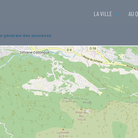
LA VILLE
AU 
e générale des annuaires