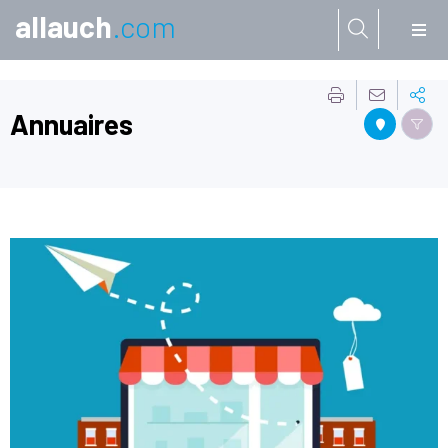
allauch
.com
Aller à:
Annuaires