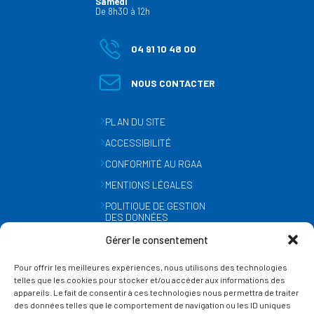
Samedi
De 8h30 à 12h
04 91 10 48 00
NOUS CONTACTER
PLAN DU SITE
ACCESSIBILITÉ
CONFORMITÉ AU RGAA
MENTIONS LÉGALES
POLITIQUE DE GESTION
DES DONNÉES
PERSONNELLES
Gérer le consentement
MÉTÉO
Pour offrir les meilleures expériences, nous utilisons des technologies
GESTION DES COOKIES
telles que les cookies pour stocker et/ou accéder aux informations des
appareils. Le fait de consentir à ces technologies nous permettra de traiter
des données telles que le comportement de navigation ou les ID uniques
SUIVEZ-NOUS