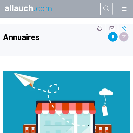
allauch
.com
Aller à:
Annuaires