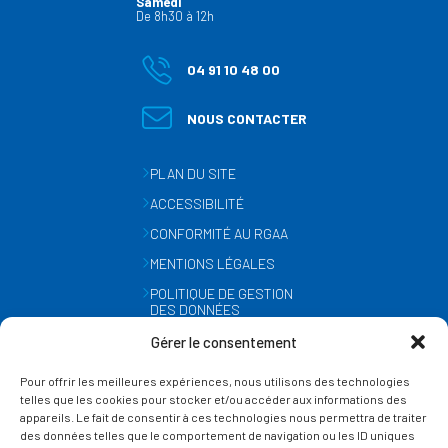
Samedi
De 8h30 à 12h
04 91 10 48 00
NOUS CONTACTER
PLAN DU SITE
ACCESSIBILITÉ
CONFORMITÉ AU RGAA
MENTIONS LÉGALES
POLITIQUE DE GESTION
DES DONNÉES
PERSONNELLES
Gérer le consentement
MÉTÉO
Pour offrir les meilleures expériences, nous utilisons des technologies
GESTION DES COOKIES
telles que les cookies pour stocker et/ou accéder aux informations des
appareils. Le fait de consentir à ces technologies nous permettra de traiter
des données telles que le comportement de navigation ou les ID uniques
SUIVEZ-NOUS