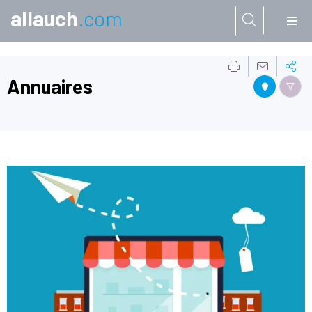
allauch
.com
Aller à:
Annuaires