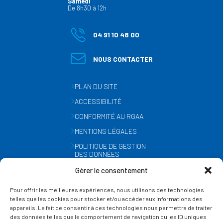
Samedi
De 8h30 à 12h
04 91 10 48 00
NOUS CONTACTER
PLAN DU SITE
ACCESSIBILITÉ
CONFORMITÉ AU RGAA
MENTIONS LÉGALES
POLITIQUE DE GESTION
DES DONNÉES
PERSONNELLES
Gérer le consentement
MÉTÉO
Pour offrir les meilleures expériences, nous utilisons des technologies
GESTION DES COOKIES
telles que les cookies pour stocker et/ou accéder aux informations des
appareils. Le fait de consentir à ces technologies nous permettra de traiter
des données telles que le comportement de navigation ou les ID uniques
SUIVEZ-NOUS