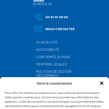
Samedi
De 8h30 à 12h
04 91 10 48 00
NOUS CONTACTER
PLAN DU SITE
ACCESSIBILITÉ
CONFORMITÉ AU RGAA
MENTIONS LÉGALES
POLITIQUE DE GESTION
DES DONNÉES
PERSONNELLES
Gérer le consentement
MÉTÉO
Pour offrir les meilleures expériences, nous utilisons des technologies
GESTION DES COOKIES
telles que les cookies pour stocker et/ou accéder aux informations des
appareils. Le fait de consentir à ces technologies nous permettra de traiter
des données telles que le comportement de navigation ou les ID uniques
SUIVEZ-NOUS