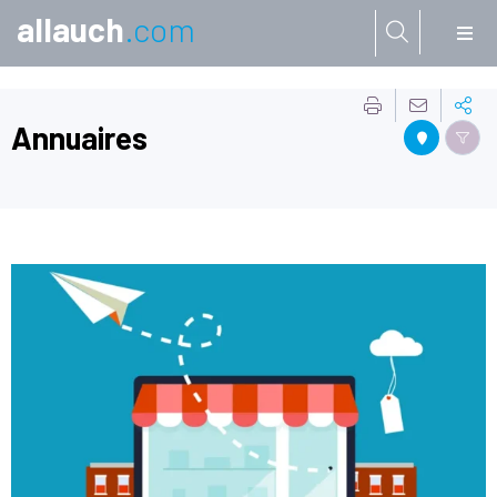
allauch
.com
Aller à:
Annuaires