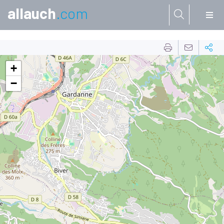
allauch
.com
Aller à:
+
−