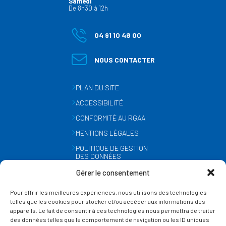
Samedi
De 8h30 à 12h
04 91 10 48 00
NOUS CONTACTER
PLAN DU SITE
ACCESSIBILITÉ
CONFORMITÉ AU RGAA
MENTIONS LÉGALES
POLITIQUE DE GESTION
DES DONNÉES
PERSONNELLES
Gérer le consentement
MÉTÉO
Pour offrir les meilleures expériences, nous utilisons des technologies
GESTION DES COOKIES
telles que les cookies pour stocker et/ou accéder aux informations des
appareils. Le fait de consentir à ces technologies nous permettra de traiter
des données telles que le comportement de navigation ou les ID uniques
SUIVEZ-NOUS