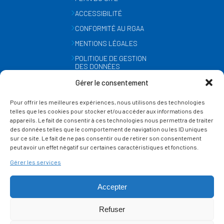
ACCESSIBILITÉ
CONFORMITÉ AU RGAA
MENTIONS LÉGALES
POLITIQUE DE GESTION
DES DONNÉES
PERSONNELLES
Gérer le consentement
MÉTÉO
Pour offrir les meilleures expériences, nous utilisons des technologies
GESTION DES COOKIES
telles que les cookies pour stocker et/ou accéder aux informations des
appareils. Le fait de consentir à ces technologies nous permettra de traiter
des données telles que le comportement de navigation ou les ID uniques
SUIVEZ-NOUS
sur ce site. Le fait de ne pas consentir ou de retirer son consentement
SUR LES RÉSEAUX
peut avoir un effet négatif sur certaines caractéristiques et fonctions.
Gérer les services
Accepter
Refuser