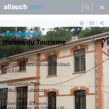
allauch
.com
Aller à:
SERVICES MUNICIPAUX
Maison du Tourisme
Pôle Culturel de l'Usine Électrique
164 avenue du Général de Gaulle
13190
Allauch
04 91 10 49 20
tourisme@allauch.com
http://tourisme.allauch.com
Ouvert du lundi au dimanche
Juin à Septembre : 9h à 12h30 et 14h à 18h