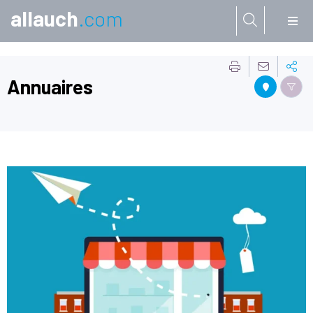
allauch
.com
Aller à:
Annuaires