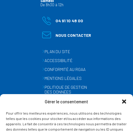
Samedi
De 8h30 à 12h
04 91 10 48 00
NOUS CONTACTER
PLAN DU SITE
ACCESSIBILITÉ
CONFORMITÉ AU RGAA
MENTIONS LÉGALES
POLITIQUE DE GESTION
DES DONNÉES
PERSONNELLES
Gérer le consentement
MÉTÉO
Pour offrir les meilleures expériences, nous utilisons des technologies
GESTION DES COOKIES
telles que les cookies pour stocker et/ou accéder aux informations des
appareils. Le fait de consentir à ces technologies nous permettra de traiter
des données telles que le comportement de navigation ou les ID uniques
SUIVEZ-NOUS