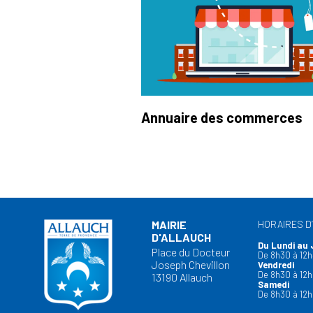
Annuaire des commerces
MAIRIE
HORAIRES D
D'ALLAUCH
Du Lundi au 
Place du Docteur
De 8h30 à 12h
Joseph Chevillon
Vendredi
De 8h30 à 12h
13190 Allauch
Samedi
De 8h30 à 12h