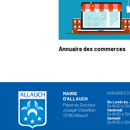
Annuaire des commerces
MAIRIE
HORAIRES D
D'ALLAUCH
Du Lundi au 
Place du Docteur
De 8h30 à 12h
Joseph Chevillon
Vendredi
De 8h30 à 12h
13190 Allauch
Samedi
De 8h30 à 12h