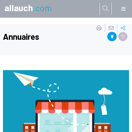
allauch
.com
Aller à:
Annuaires