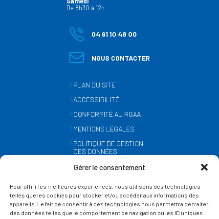
Samedi
De 8h30 à 12h
04 91 10 48 00
NOUS CONTACTER
PLAN DU SITE
ACCESSIBILITÉ
CONFORMITÉ AU RGAA
MENTIONS LÉGALES
POLITIQUE DE GESTION
DES DONNÉES
PERSONNELLES
Gérer le consentement
MÉTÉO
Pour offrir les meilleures expériences, nous utilisons des technologies
GESTION DES COOKIES
telles que les cookies pour stocker et/ou accéder aux informations des
appareils. Le fait de consentir à ces technologies nous permettra de traiter
des données telles que le comportement de navigation ou les ID uniques
SUIVEZ-NOUS