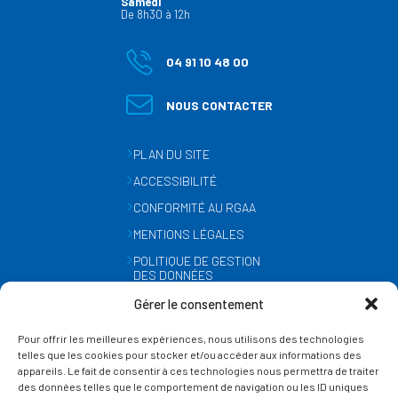
Samedi
De 8h30 à 12h
04 91 10 48 00
NOUS CONTACTER
PLAN DU SITE
ACCESSIBILITÉ
CONFORMITÉ AU RGAA
MENTIONS LÉGALES
POLITIQUE DE GESTION
DES DONNÉES
PERSONNELLES
Gérer le consentement
MÉTÉO
Pour offrir les meilleures expériences, nous utilisons des technologies
GESTION DES COOKIES
telles que les cookies pour stocker et/ou accéder aux informations des
appareils. Le fait de consentir à ces technologies nous permettra de traiter
des données telles que le comportement de navigation ou les ID uniques
SUIVEZ-NOUS