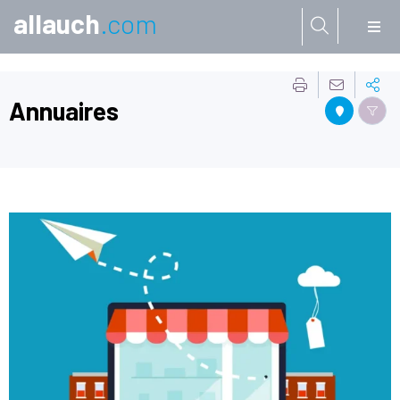
allauch
.com
Aller à:
Annuaires