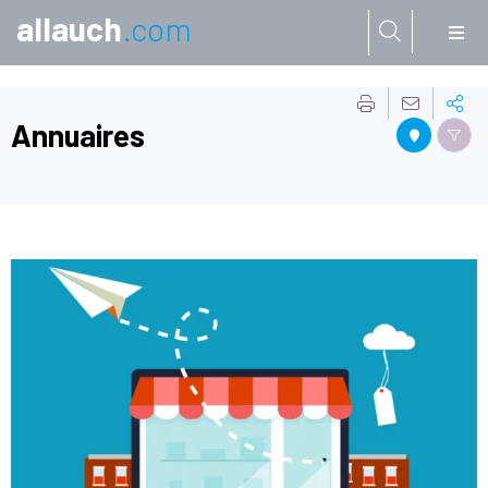
allauch
.com
Aller à:
Annuaires