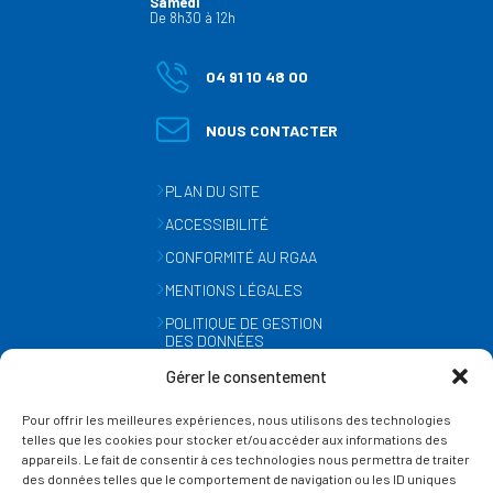
Samedi
De 8h30 à 12h
04 91 10 48 00
NOUS CONTACTER
PLAN DU SITE
ACCESSIBILITÉ
CONFORMITÉ AU RGAA
MENTIONS LÉGALES
POLITIQUE DE GESTION
DES DONNÉES
PERSONNELLES
Gérer le consentement
MÉTÉO
Pour offrir les meilleures expériences, nous utilisons des technologies
GESTION DES COOKIES
telles que les cookies pour stocker et/ou accéder aux informations des
appareils. Le fait de consentir à ces technologies nous permettra de traiter
des données telles que le comportement de navigation ou les ID uniques
SUIVEZ-NOUS