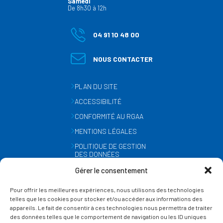
Samedi
De 8h30 à 12h
04 91 10 48 00
NOUS CONTACTER
PLAN DU SITE
ACCESSIBILITÉ
CONFORMITÉ AU RGAA
MENTIONS LÉGALES
POLITIQUE DE GESTION
DES DONNÉES
PERSONNELLES
Gérer le consentement
MÉTÉO
Pour offrir les meilleures expériences, nous utilisons des technologies
GESTION DES COOKIES
telles que les cookies pour stocker et/ou accéder aux informations des
appareils. Le fait de consentir à ces technologies nous permettra de traiter
des données telles que le comportement de navigation ou les ID uniques
SUIVEZ-NOUS