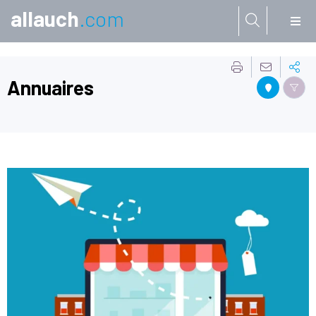
allauch
.com
Aller à:
Annuaires