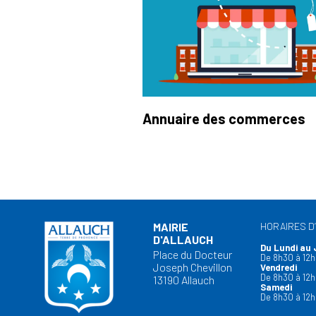
Annuaire des commerces
MAIRIE
HORAIRES D
D'ALLAUCH
Du Lundi au 
Place du Docteur
De 8h30 à 12h
Joseph Chevillon
Vendredi
De 8h30 à 12h
13190 Allauch
Samedi
De 8h30 à 12h