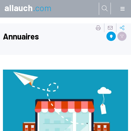
allauch
.com
Aller à:
Annuaires