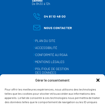
Samedi
De 8h30 à 12h
04 91 10 48 00
NOUS CONTACTER
PLAN DU SITE
ACCESSIBILITÉ
CONFORMITÉ AU RGAA
MENTIONS LÉGALES
POLITIQUE DE GESTION
DES DONNÉES
PERSONNELLES
Gérer le consentement
MÉTÉO
Pour offrir les meilleures expériences, nous utilisons des technologies
GESTION DES COOKIES
telles que les cookies pour stocker et/ou accéder aux informations des
appareils. Le fait de consentir à ces technologies nous permettra de traiter
des données telles que le comportement de navigation ou les ID uniques
SUIVEZ-NOUS