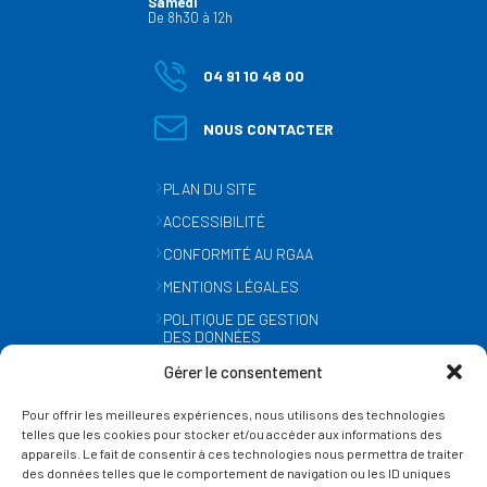
Samedi
De 8h30 à 12h
04 91 10 48 00
NOUS CONTACTER
PLAN DU SITE
ACCESSIBILITÉ
CONFORMITÉ AU RGAA
MENTIONS LÉGALES
POLITIQUE DE GESTION
DES DONNÉES
PERSONNELLES
Gérer le consentement
MÉTÉO
Pour offrir les meilleures expériences, nous utilisons des technologies
GESTION DES COOKIES
telles que les cookies pour stocker et/ou accéder aux informations des
appareils. Le fait de consentir à ces technologies nous permettra de traiter
des données telles que le comportement de navigation ou les ID uniques
SUIVEZ-NOUS