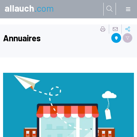
allauch
.com
Aller à:
Annuaires