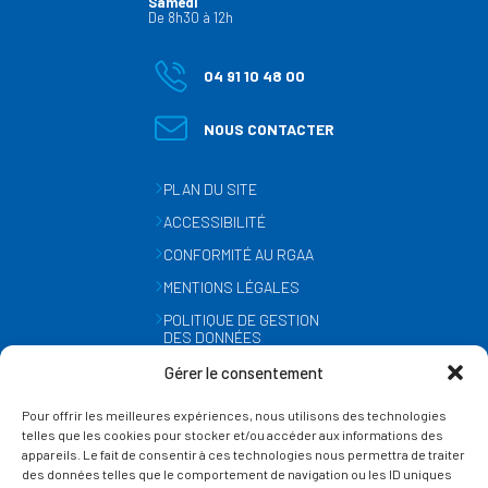
Samedi
De 8h30 à 12h
04 91 10 48 00
NOUS CONTACTER
PLAN DU SITE
ACCESSIBILITÉ
CONFORMITÉ AU RGAA
MENTIONS LÉGALES
POLITIQUE DE GESTION
DES DONNÉES
PERSONNELLES
Gérer le consentement
MÉTÉO
Pour offrir les meilleures expériences, nous utilisons des technologies
GESTION DES COOKIES
telles que les cookies pour stocker et/ou accéder aux informations des
appareils. Le fait de consentir à ces technologies nous permettra de traiter
des données telles que le comportement de navigation ou les ID uniques
SUIVEZ-NOUS