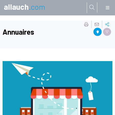
allauch
.com
Aller à:
Annuaires