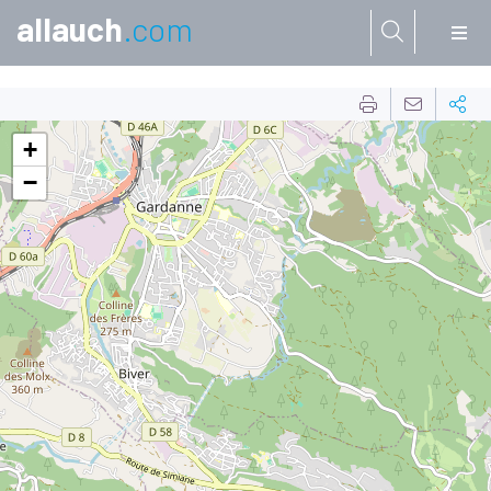
allauch
.com
Aller à:
+
−