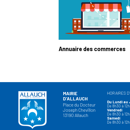
Annuaire des commerces
MAIRIE
HORAIRES D
D'ALLAUCH
Du Lundi au 
Place du Docteur
De 8h30 à 12h
Joseph Chevillon
Vendredi
De 8h30 à 12h
13190 Allauch
Samedi
De 8h30 à 12h