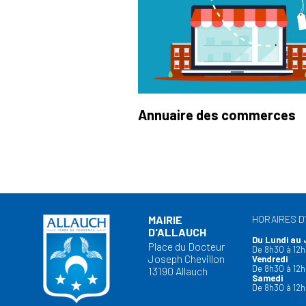
Annuaire des commerces
MAIRIE
HORAIRES D
D'ALLAUCH
Du Lundi au 
Place du Docteur
De 8h30 à 12h
Joseph Chevillon
Vendredi
De 8h30 à 12h
13190 Allauch
Samedi
De 8h30 à 12h