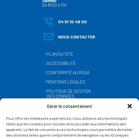
Samedi
De 8h30 à 12h
04 91 10 48 00
NOUS CONTACTER
PLAN DU SITE
ACCESSIBILITÉ
CONFORMITÉ AU RGAA
MENTIONS LÉGALES
POLITIQUE DE GESTION
DES DONNÉES
PERSONNELLES
Gérer le consentement
MÉTÉO
Pour offrir les meilleures expériences, nous utilisons des technologies
GESTION DES COOKIES
telles que les cookies pour stocker et/ou accéder aux informations des
appareils. Le fait de consentir à ces technologies nous permettra de traiter
des données telles que le comportement de navigation ou les ID uniques
SUIVEZ-NOUS