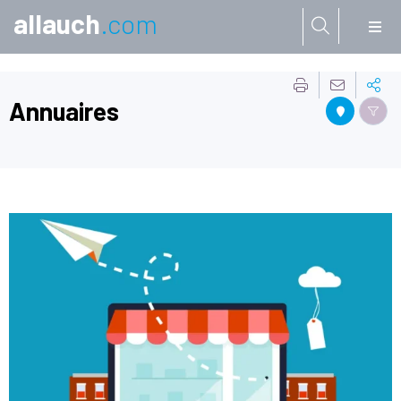
allauch
.com
Aller à:
Annuaires