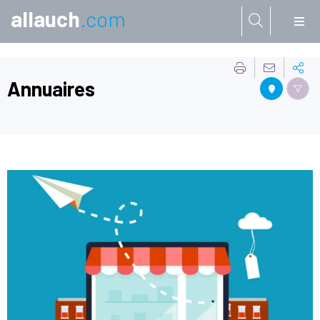
allauch
.com
Aller à:
Annuaires