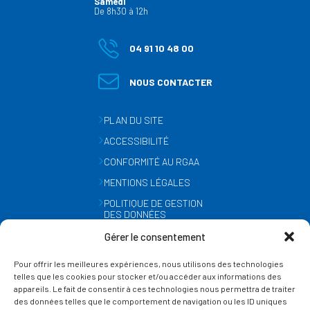
Samedi
De 8h30 à 12h
04 91 10 48 00
NOUS CONTACTER
PLAN DU SITE
ACCESSIBILITÉ
CONFORMITÉ AU RGAA
MENTIONS LÉGALES
POLITIQUE DE GESTION
DES DONNÉES
PERSONNELLES
Gérer le consentement
MÉTÉO
Pour offrir les meilleures expériences, nous utilisons des technologies
GESTION DES COOKIES
telles que les cookies pour stocker et/ou accéder aux informations des
appareils. Le fait de consentir à ces technologies nous permettra de traiter
des données telles que le comportement de navigation ou les ID uniques
SUIVEZ-NOUS