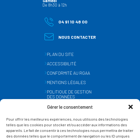
Samedi
De 8h30 à 12h
04 91 10 48 00
NOUS CONTACTER
PLAN DU SITE
ACCESSIBILITÉ
CONFORMITÉ AU RGAA
MENTIONS LÉGALES
POLITIQUE DE GESTION
DES DONNÉES
PERSONNELLES
Gérer le consentement
MÉTÉO
Pour offrir les meilleures expériences, nous utilisons des technologies
GESTION DES COOKIES
telles que les cookies pour stocker et/ou accéder aux informations des
appareils. Le fait de consentir à ces technologies nous permettra de traiter
des données telles que le comportement de navigation ou les ID uniques
SUIVEZ-NOUS