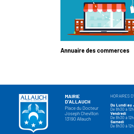
Annuaire des commerces
MAIRIE
HORAIRES D
D'ALLAUCH
Du Lundi au 
Place du Docteur
De 8h30 à 12h
Joseph Chevillon
Vendredi
De 8h30 à 12h
13190 Allauch
Samedi
De 8h30 à 12h