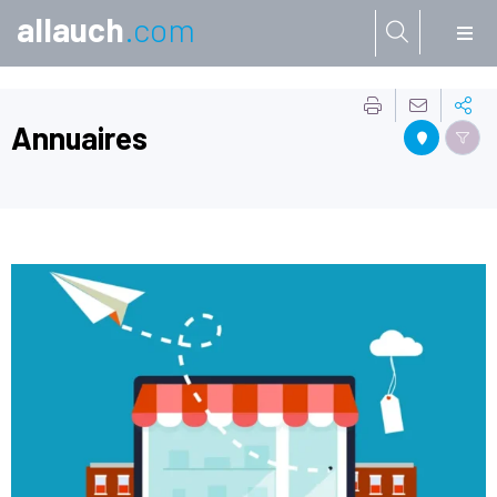
allauch
.com
Aller à:
Annuaires