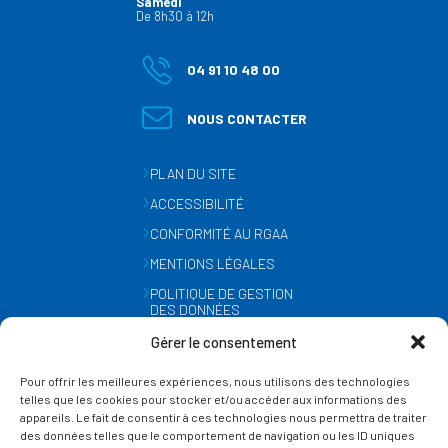
Samedi
De 8h30 à 12h
04 91 10 48 00
NOUS CONTACTER
PLAN DU SITE
ACCESSIBILITÉ
CONFORMITÉ AU RGAA
MENTIONS LÉGALES
POLITIQUE DE GESTION
DES DONNÉES
PERSONNELLES
Gérer le consentement
MÉTÉO
Pour offrir les meilleures expériences, nous utilisons des technologies
GESTION DES COOKIES
telles que les cookies pour stocker et/ou accéder aux informations des
appareils. Le fait de consentir à ces technologies nous permettra de traiter
des données telles que le comportement de navigation ou les ID uniques
SUIVEZ-NOUS