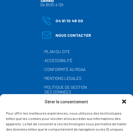
Samedi
De 8h30 à 12h
04 91 10 48 00
NOUS CONTACTER
PLAN DU SITE
ACCESSIBILITÉ
CONFORMITÉ AU RGAA
MENTIONS LÉGALES
POLITIQUE DE GESTION
DES DONNÉES
PERSONNELLES
Gérer le consentement
MÉTÉO
Pour offrir les meilleures expériences, nous utilisons des technologies
GESTION DES COOKIES
telles que les cookies pour stocker et/ou accéder aux informations des
appareils. Le fait de consentir à ces technologies nous permettra de traiter
des données telles que le comportement de navigation ou les ID uniques
SUIVEZ-NOUS