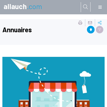
allauch
.com
Aller à:
Annuaires