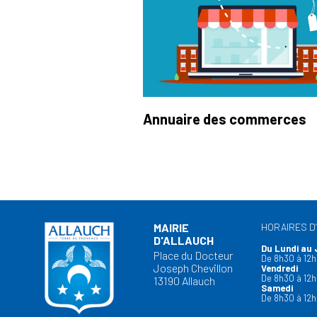
Annuaire des commerces
MAIRIE
HORAIRES D
D'ALLAUCH
Du Lundi au 
Place du Docteur
De 8h30 à 12h
Joseph Chevillon
Vendredi
De 8h30 à 12h
13190 Allauch
Samedi
De 8h30 à 12h