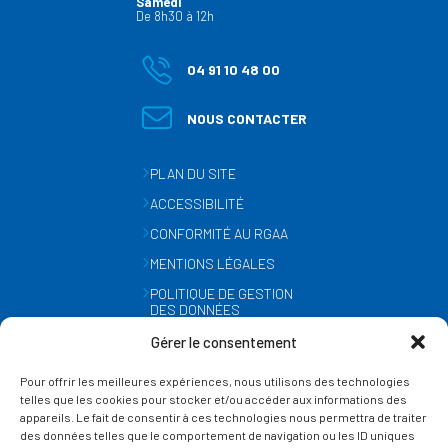
Samedi
De 8h30 à 12h
04 91 10 48 00
NOUS CONTACTER
PLAN DU SITE
ACCESSIBILITÉ
CONFORMITÉ AU RGAA
MENTIONS LÉGALES
POLITIQUE DE GESTION
DES DONNÉES
PERSONNELLES
Gérer le consentement
MÉTÉO
Pour offrir les meilleures expériences, nous utilisons des technologies
GESTION DES COOKIES
telles que les cookies pour stocker et/ou accéder aux informations des
appareils. Le fait de consentir à ces technologies nous permettra de traiter
des données telles que le comportement de navigation ou les ID uniques
SUIVEZ-NOUS