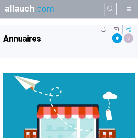
allauch
.com
Aller à:
Annuaires