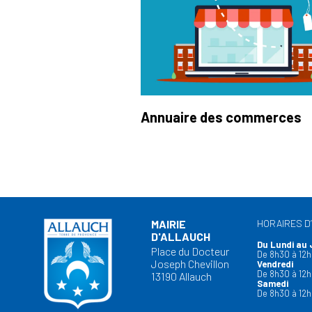
Annuaire des commerces
MAIRIE
HORAIRES D
D'ALLAUCH
Du Lundi au 
Place du Docteur
De 8h30 à 12h
Joseph Chevillon
Vendredi
De 8h30 à 12h
13190 Allauch
Samedi
De 8h30 à 12h