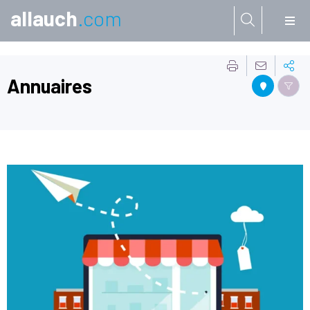
allauch
.com
Aller à:
Annuaires