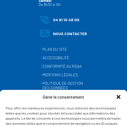
Samedi
De 8h30 à 12h
04 91 10 48 00
NOUS CONTACTER
PLAN DU SITE
ACCESSIBILITÉ
CONFORMITÉ AU RGAA
MENTIONS LÉGALES
POLITIQUE DE GESTION
DES DONNÉES
PERSONNELLES
Gérer le consentement
MÉTÉO
Pour offrir les meilleures expériences, nous utilisons des technologies
GESTION DES COOKIES
telles que les cookies pour stocker et/ou accéder aux informations des
appareils. Le fait de consentir à ces technologies nous permettra de traiter
des données telles que le comportement de navigation ou les ID uniques
SUIVEZ-NOUS