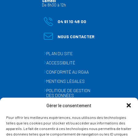
Samedi
De 8h30 à 12h
04 91 10 48 00
NOUS CONTACTER
PLAN DU SITE
ACCESSIBILITÉ
CONFORMITÉ AU RGAA
MENTIONS LÉGALES
POLITIQUE DE GESTION
DES DONNÉES
PERSONNELLES
Gérer le consentement
MÉTÉO
Pour offrir les meilleures expériences, nous utilisons des technologies
GESTION DES COOKIES
telles que les cookies pour stocker et/ou accéder aux informations des
appareils. Le fait de consentir à ces technologies nous permettra de traiter
des données telles que le comportement de navigation ou les ID uniques
SUIVEZ-NOUS