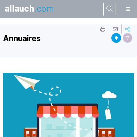
allauch
.com
Aller à:
Annuaires