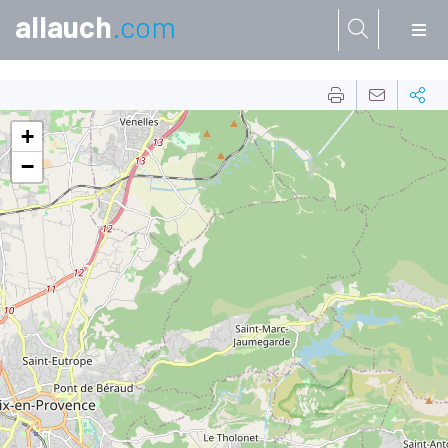
allauch
.com
Aller à:
+
−