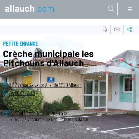
allauch
.com
Aller à:
PETITE ENFANCE
Crèche municipale les
Pitchouns d'Allauch
321 Avenue Salvador Allende
13190
Allauch
04 86 67 46 60
Du lundi au vendredi de 7h30 à 18h
Fermé les vacances de Noël et le mois d'Août