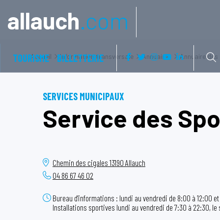
Aller à:
allauch
.com
TOURISME
Accueil
BILLETTERIE
Information transversale
Annuaires
Annuaire des
SERVICES MUNICIPAUX
Service des Spo
Chemin des cigales
13190
Allauch
04 86 67 46 02
Bureau d'informations : lundi au vendredi de 8:00 à 12:00 et
Installations sportives lundi au vendredi de 7:30 à 22:30, l