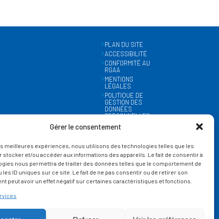
PLAN DU SITE
ACCESSIBILITÉ
CONFORMITÉ AU
RGAA
MENTIONS
LÉGALES
POLITIQUE DE
GESTION DES
DONNÉES
PERSONNELLES
MÉTÉO
Gérer le consentement
GESTION DES
COOKIES
les meilleures expériences, nous utilisons des technologies telles que les
 stocker et/ou accéder aux informations des appareils. Le fait de consentir à
ogies nous permettra de traiter des données telles que le comportement de
 les ID uniques sur ce site. Le fait de ne pas consentir ou de retirer son
 peut avoir un effet négatif sur certaines caractéristiques et fonctions.
rvices