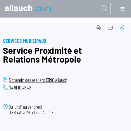
allauch
.com
Aller à:
SERVICES MUNICIPAUX
Service Proximité et
Relations Métropole
5 chemin des Ateliers
13190
Allauch
04 91 10 48 48
Du lundi au vendredi
de 8h30 à 12h et de 14h à 18h