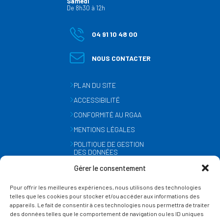
Samedi
De 8h30 à 12h
04 91 10 48 00
NOUS CONTACTER
PLAN DU SITE
ACCESSIBILITÉ
CONFORMITÉ AU RGAA
MENTIONS LÉGALES
POLITIQUE DE GESTION
DES DONNÉES
PERSONNELLES
Gérer le consentement
MÉTÉO
Pour offrir les meilleures expériences, nous utilisons des technologies
GESTION DES COOKIES
telles que les cookies pour stocker et/ou accéder aux informations des
appareils. Le fait de consentir à ces technologies nous permettra de traiter
des données telles que le comportement de navigation ou les ID uniques
SUIVEZ-NOUS