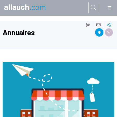
allauch
.com
Aller à:
Annuaires