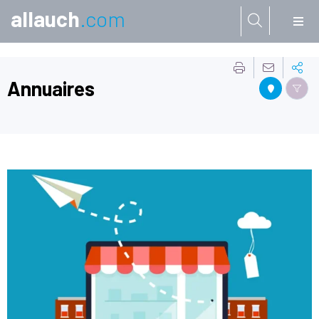
allauch
.com
Aller à:
Annuaires