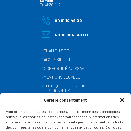
Samedi
De 8h30 à 12h
04 91 10 48 00
NOUS CONTACTER
PLAN DU SITE
ACCESSIBILITÉ
CONFORMITÉ AU RGAA
MENTIONS LÉGALES
POLITIQUE DE GESTION
DES DONNÉES
PERSONNELLES
Gérer le consentement
MÉTÉO
Pour offrir les meilleures expériences, nous utilisons des technologies
GESTION DES COOKIES
telles que les cookies pour stocker et/ou accéder aux informations des
appareils. Le fait de consentir à ces technologies nous permettra de traiter
des données telles que le comportement de navigation ou les ID uniques
SUIVEZ-NOUS