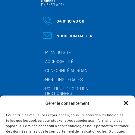
Samedi
De 8h30 à 12h
04 91 10 48 00
NOUS CONTACTER
PLAN DU SITE
ACCESSIBILITÉ
CONFORMITÉ AU RGAA
MENTIONS LÉGALES
POLITIQUE DE GESTION
DES DONNÉES
PERSONNELLES
Gérer le consentement
MÉTÉO
Pour offrir les meilleures expériences, nous utilisons des technologies
GESTION DES COOKIES
telles que les cookies pour stocker et/ou accéder aux informations des
appareils. Le fait de consentir à ces technologies nous permettra de traiter
des données telles que le comportement de navigation ou les ID uniques
SUIVEZ-NOUS