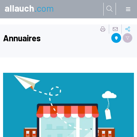
allauch
.com
Aller à:
Annuaires