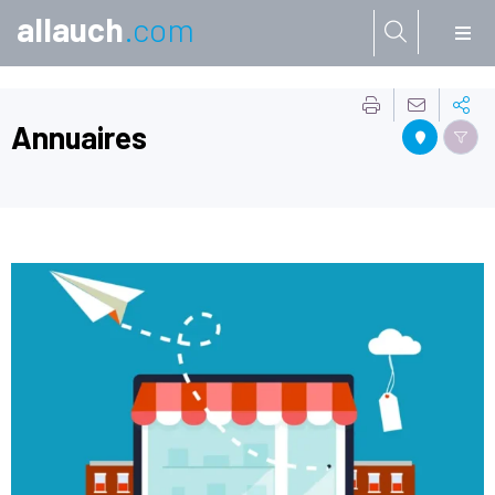
allauch
.com
Aller à:
Annuaires