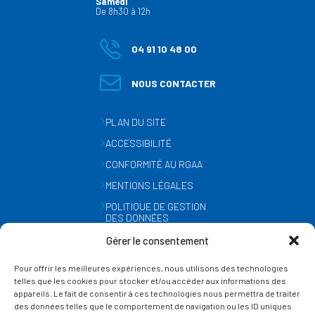
Samedi
De 8h30 à 12h
04 91 10 48 00
NOUS CONTACTER
PLAN DU SITE
ACCESSIBILITÉ
CONFORMITÉ AU RGAA
MENTIONS LÉGALES
POLITIQUE DE GESTION
DES DONNÉES
PERSONNELLES
Gérer le consentement
MÉTÉO
Pour offrir les meilleures expériences, nous utilisons des technologies
GESTION DES COOKIES
telles que les cookies pour stocker et/ou accéder aux informations des
appareils. Le fait de consentir à ces technologies nous permettra de traiter
des données telles que le comportement de navigation ou les ID uniques
SUIVEZ-NOUS