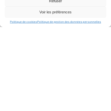
Refuser
Voir les préférences
Politique de cookies
Politique de gestion des données personnelles
MAIRIE
D'ALLAUCH
Place du Docteur
Joseph Chevillon
13190 Allauch