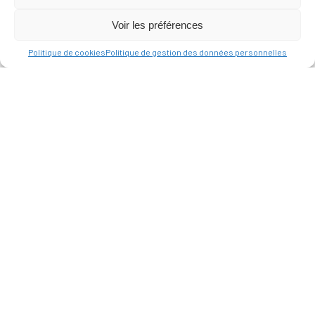
Voir les préférences
Politique de cookies
Politique de gestion des données personnelles
MAIRIE
D'ALLAUCH
Place du Docteur
Joseph Chevillon
13190 Allauch