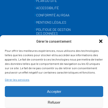
PLAN DU SITE
ACCESSIBILITÉ
CONFORMITÉ AU RGAA
MENTIONS LÉGALES
POLITIQUE DE GESTION
DES DONNÉES
PERSONNELLES
Gérer le consentement
MÉTÉO
Pour offrir les meilleures expériences, nous utilisons des technologies
GESTION DES COOKIES
telles que les cookies pour stocker et/ou accéder aux informations des
appareils. Le fait de consentir à ces technologies nous permettra de traiter
des données telles que le comportement de navigation ou les ID uniques
SUIVEZ-NOUS
sur ce site. Le fait de ne pas consentir ou de retirer son consentement
SUR LES RÉSEAUX
peut avoir un effet négatif sur certaines caractéristiques et fonctions.
Gérer les services
Accepter
Refuser