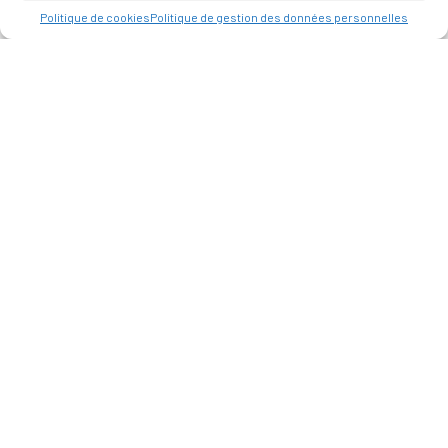
Politique de cookies
Politique de gestion des données personnelles
MAIRIE
D'ALLAUCH
Place du Docteur
Joseph Chevillon
13190 Allauch
HORAIRES D’OUVERTURE
Du Lundi au Jeudi