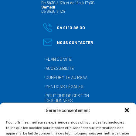
De 8h30 à 12h et de 14h à 17h30
Samedi
De 8h30 à 12h
04 91 10 48 00
NOUS CONTACTER
PLAN DU SITE
ACCESSIBILITÉ
CONFORMITÉ AU RGAA
MENTIONS LÉGALES
POLITIQUE DE GESTION
DES DONNÉES
PERSONNELLES
Gérer le consentement
MÉTÉO
Pour offrir les meilleures expériences, nous utilisons des technologies
GESTION DES COOKIES
telles que les cookies pour stocker et/ou accéder aux informations des
appareils. Le fait de consentir à ces technologies nous permettra de traiter