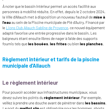
À noter que le bassin intérieur permet un accès facilité aux
personnes à mobilité réduite. En effet, depuis le 2 octobre 2024,
la Ville d’Allauch met à disposition un nouveau fauteuil de
mise à
l’eau
au sein de la Piscine municipale de Pié d’Autry. Financé par
le
Lions Club Allauch Sabline de Provence
, ce nouvel équipement
adapté favorise une entrée progressive dans le bassin. Les
baigneurs étant ensuite libres de nager à l’aide des supports
fournis tels que
les bouées
,
les frites
ou bien
les planches
.
Règlement intérieur et tarifs de la piscine
municipale d’Allauch
Le règlement intérieur
Pour pouvoir accéder aux infrastructures municipaux, vous
devez suivre les points du
règlement intérieur
. Par exemple,
veillez à prendre une douche avant de pénétrer dans
les bassins
.
Le port du
maillot slip
est obligatoire pour les hommes, shorts