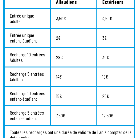
Allaudiens
Extérieurs
Entrée unique
3,50€
4,50€
adulte
Entrée unique
2€
3€
enfant-étudiant
Recharge 10 entrées
28€
36€
Adultes
Recharge 5 entrées
14€
18€
Adultes
Recharge 10 entrées
15€
25€
enfant-étudiant
Recharge 5 entrées
7,50€
12,50€
enfant-étudiant
Toutes les recharges ont une durée de validité de 1 an à compter de la
date d’achat.